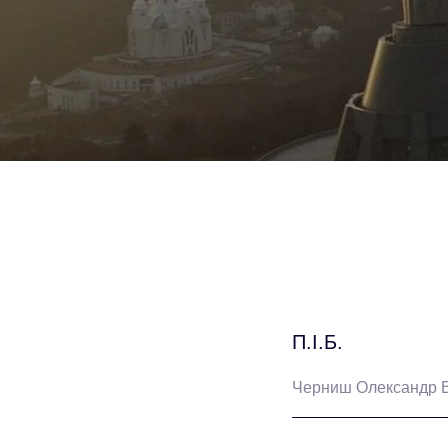
П.І.Б.