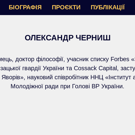
БІОГРАФІЯ
ПРОЄКТИ
ПУБЛІКАЦІЇ
ОЛЕКСАНДР ЧЕРНИШ
мець, доктор філософії, учасник списку Forbes «
озацької гвардії України та Cossack Capital, заст
Яворів», науковий співробітник ННЦ «Інститут а
Молодіжної ради при Голові ВР України.